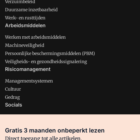
Verzuimbeleid
Duurzame inzetbaarheid
Werk- en rusttijden
Arbeidsmiddelen
Werken met arbeidsmiddelen
Machineveiligheid
Persoonlijke beschermingsmiddelen (PBM)
Veiligheids- en gezondheidssignalering
Risicomanagement
Managementsystemen
Cultuur
Gedrag
Socials
X
LinkedIn
Gratis 3 maanden onbeperkt lezen
Facebook
Direct toegang tot alle artikelen,