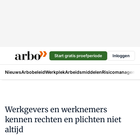
Start gratis proefperiode
Inloggen
Nieuws
Arbobeleid
Werkplek
Arbeidsmiddelen
Risicomanageme
Werkgevers en werknemers
kennen rechten en plichten niet
altijd