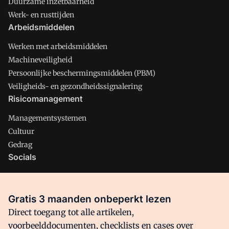
Duurzame inzetbaarheid
Werk- en rusttijden
Arbeidsmiddelen
Werken met arbeidsmiddelen
Machineveiligheid
Persoonlijke beschermingsmiddelen (PBM)
Veiligheids- en gezondheidssignalering
Risicomanagement
Managementsystemen
Cultuur
Gedrag
Socials
X
LinkedIn
Gratis 3 maanden onbeperkt lezen
Facebook
Direct toegang tot alle artikelen,
voorbeelddocumenten, checklists en cases over