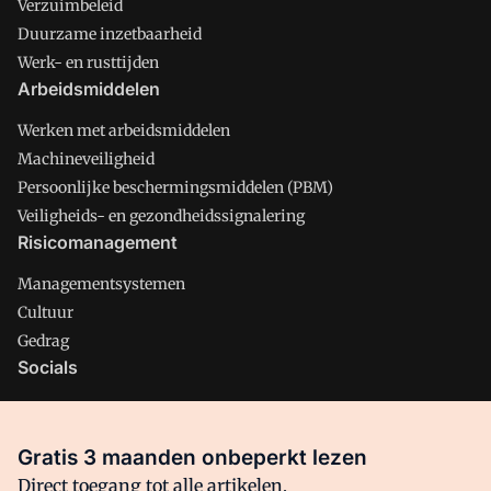
Verzuimbeleid
Duurzame inzetbaarheid
Werk- en rusttijden
Arbeidsmiddelen
Werken met arbeidsmiddelen
Machineveiligheid
Persoonlijke beschermingsmiddelen (PBM)
Veiligheids- en gezondheidssignalering
Risicomanagement
Managementsystemen
Cultuur
Gedrag
Socials
X
LinkedIn
Gratis 3 maanden onbeperkt lezen
Facebook
Direct toegang tot alle artikelen,