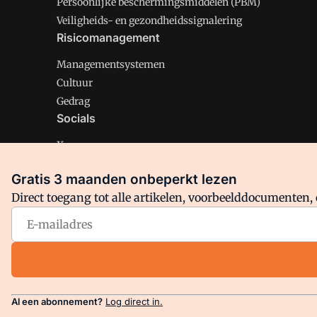
Persoonlijke beschermingsmiddelen (PBM)
Veiligheids- en gezondheidssignalering
Risicomanagement
Managementsystemen
Cultuur
Gedrag
Socials
X
LinkedIn
Gratis 3 maanden onbeperkt lezen
Facebook
Direct toegang tot alle artikelen, voorbeelddocumenten, 
Arbo is onderdeel van VMN media. Lees in
ons manifest
en
Privacy en Cookie beleid
|
Privacy instellingen
Al een abonnement?
Log direct in.