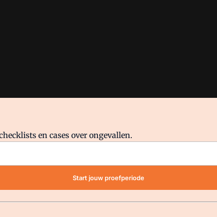
checklists en cases over ongevallen.
waar VMN media voor staat. Op gebruik van deze site zijn de volge
Start jouw proefperiode