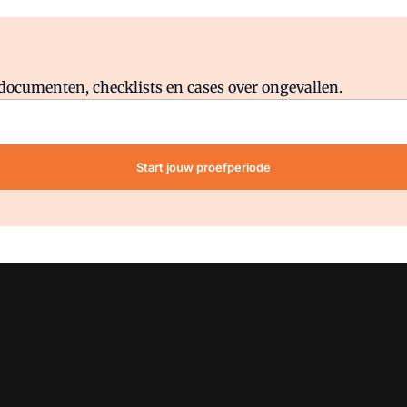
Al abonnee?
Log direct in.
lddocumenten, checklists en cases over ongevallen.
Start jouw proefperiode