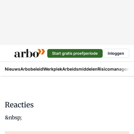
Start gratis proefperiode
Inloggen
Nieuws
Arbobeleid
Werkplek
Arbeidsmiddelen
Risicomanageme
Reacties
&nbsp;