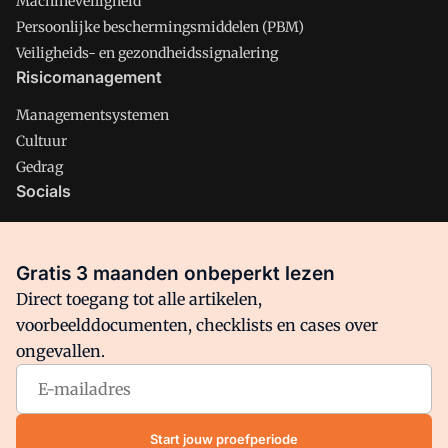
Machineveiligheid
Persoonlijke beschermingsmiddelen (PBM)
Veiligheids- en gezondheidssignalering
Risicomanagement
Managementsystemen
Cultuur
Gedrag
Socials
X
LinkedIn
Gratis 3 maanden onbeperkt lezen
Facebook
Direct toegang tot alle artikelen,
voorbeelddocumenten, checklists en cases over
ongevallen.
Arbo is onderdeel van VMN media. Lees in
ons manifest
waar
VMN media voor staat. Op gebruik van deze site zijn de
volgende regelingen van toepassing:
Algemene Voorwaarden
Start jouw proefperiode
en
Privacy en Cookie beleid
|
Privacy instellingen