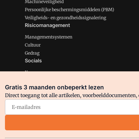
Machineveiligheid
Persoonlijke beschermingsmiddelen (PBM)
Veiligheids- en gezondheidssignalering
Risicomanagement
Managementsystemen
Cultuur
Gedrag
Socials
X
LinkedIn
Gratis 3 maanden onbeperkt lezen
Facebook
Direct toegang tot alle artikelen, voorbeelddocumenten, 
Arbo is onderdeel van VMN media. Lees in
ons manifest
en
Privacy en Cookie beleid
|
Privacy instellingen