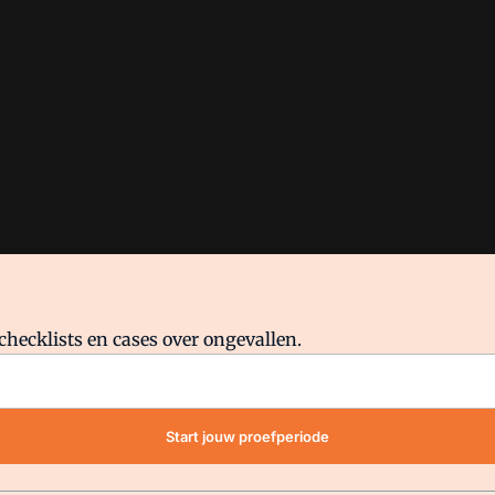
checklists en cases over ongevallen.
waar VMN media voor staat. Op gebruik van deze site zijn de volge
Start jouw proefperiode