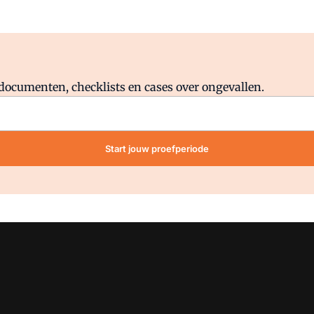
Al abonnee?
Log direct in.
lddocumenten, checklists en cases over ongevallen.
Start jouw proefperiode