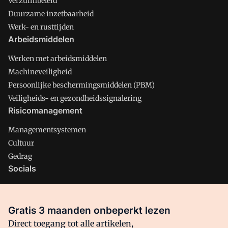
Verzuimbeleid
Duurzame inzetbaarheid
Werk- en rusttijden
Arbeidsmiddelen
Werken met arbeidsmiddelen
Machineveiligheid
Persoonlijke beschermingsmiddelen (PBM)
Veiligheids- en gezondheidssignalering
Risicomanagement
Managementsystemen
Cultuur
Gedrag
Socials
X
LinkedIn
Gratis 3 maanden onbeperkt lezen
Facebook
Direct toegang tot alle artikelen,