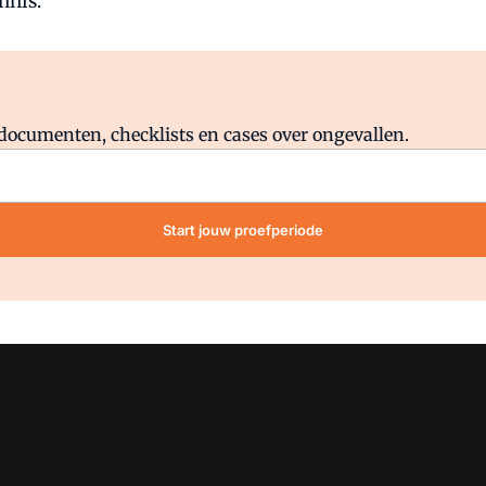
nnis.
Al abonnee?
Log direct in.
lddocumenten, checklists en cases over ongevallen.
Start jouw proefperiode