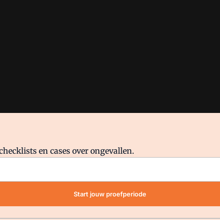
checklists en cases over ongevallen.
waar VMN media voor staat. Op gebruik van deze site zijn de volge
Start jouw proefperiode