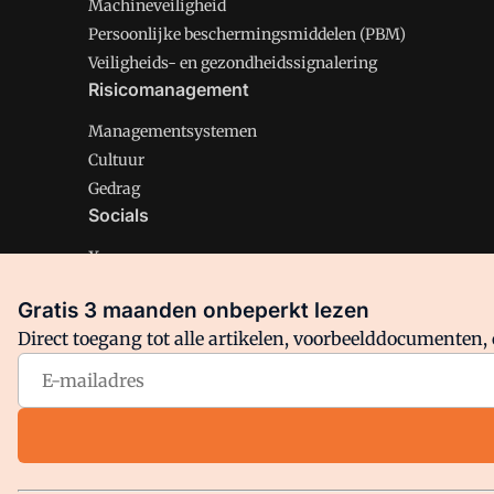
Machineveiligheid
Persoonlijke beschermingsmiddelen (PBM)
Veiligheids- en gezondheidssignalering
Risicomanagement
Managementsystemen
Cultuur
Gedrag
Socials
X
LinkedIn
Gratis 3 maanden onbeperkt lezen
Facebook
Direct toegang tot alle artikelen, voorbeelddocumenten, 
Arbo is onderdeel van VMN media. Lees in
ons manifest
en
Privacy en Cookie beleid
|
Privacy instellingen