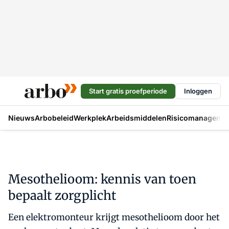
Start gratis proefperiode
Inloggen
Nieuws
Arbobeleid
Werkplek
Arbeidsmiddelen
Risicomanageme
Mesothelioom: kennis van toen
bepaalt zorgplicht
Een elektromonteur krijgt mesothelioom door het