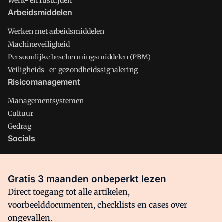
Werk- en rusttijden
Arbeidsmiddelen
Werken met arbeidsmiddelen
Machineveiligheid
Persoonlijke beschermingsmiddelen (PBM)
Veiligheids- en gezondheidssignalering
Risicomanagement
Managementsystemen
Cultuur
Gedrag
Socials
X
LinkedIn
Gratis 3 maanden onbeperkt lezen
Facebook
Direct toegang tot alle artikelen,
voorbeelddocumenten, checklists en cases over
ongevallen.