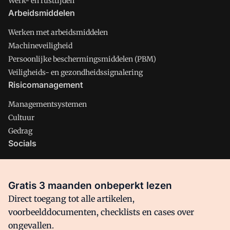
Werk- en rusttijden
Arbeidsmiddelen
Werken met arbeidsmiddelen
Machineveiligheid
Persoonlijke beschermingsmiddelen (PBM)
Veiligheids- en gezondheidssignalering
Risicomanagement
Managementsystemen
Cultuur
Gedrag
Socials
X
LinkedIn
Gratis 3 maanden onbeperkt lezen
Facebook
Direct toegang tot alle artikelen,
voorbeelddocumenten, checklists en cases over
ongevallen.