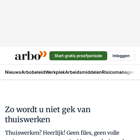
Start gratis proefperiode
Inloggen
Nieuws
Arbobeleid
Werkplek
Arbeidsmiddelen
Risicomanageme
Zo wordt u niet gek van
thuiswerken
Thuiswerken? Heerlijk! Geen files, geen volle