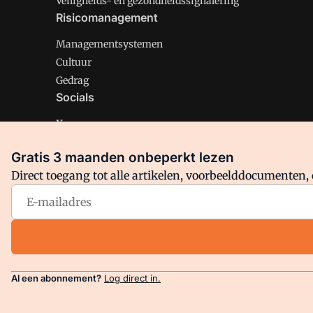
Veiligheids- en gezondheidssignalering
Risicomanagement
Managementsystemen
Cultuur
Gedrag
Socials
X
LinkedIn
Gratis 3 maanden onbeperkt lezen
Facebook
Direct toegang tot alle artikelen, voorbeelddocumenten, 
Arbo is onderdeel van VMN media. Lees in
ons manifest
en
Privacy en Cookie beleid
|
Privacy instellingen
Al een abonnement?
Log direct in.