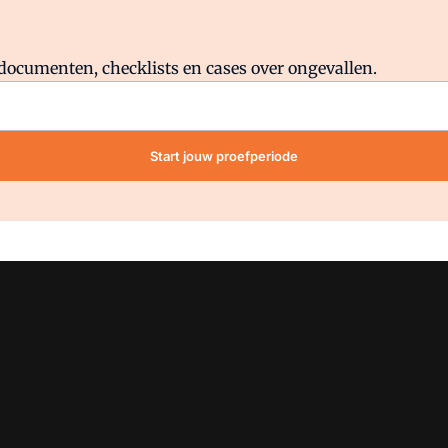
Al abonnee?
Log direct in.
lddocumenten, checklists en cases over ongevallen.
Start jouw proefperiode