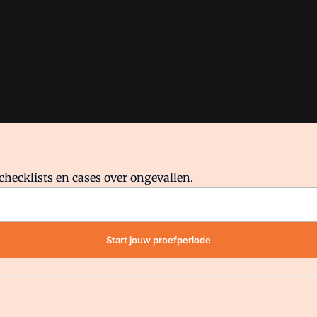
checklists en cases over ongevallen.
waar VMN media voor staat. Op gebruik van deze site zijn de volge
Start jouw proefperiode