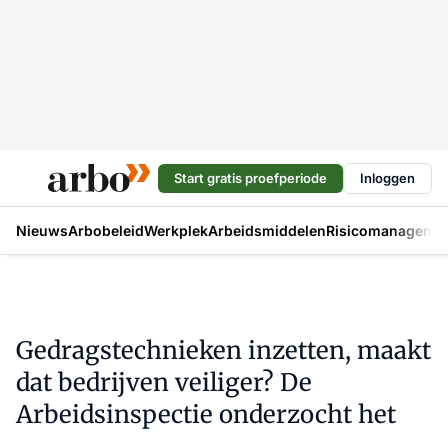
Start gratis proefperiode
Inloggen
Nieuws
Arbobeleid
Werkplek
Arbeidsmiddelen
Risicomanageme
Gedragstechnieken inzetten, maakt
dat bedrijven veiliger? De
Arbeidsinspectie onderzocht het