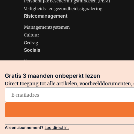
Persoonlijke beschermingsmiddelen (PBM)
Veiligheids- en gezondheidssignalering
Risicomanagement
Managementsystemen
Cultuur
Gedrag
Socials
X
LinkedIn
Gratis 3 maanden onbeperkt lezen
Facebook
Direct toegang tot alle artikelen, voorbeelddocumenten, 
Arbo is onderdeel van VMN media. Lees in
ons manifest
en
Privacy en Cookie beleid
|
Privacy instellingen
Al een abonnement?
Log direct in.