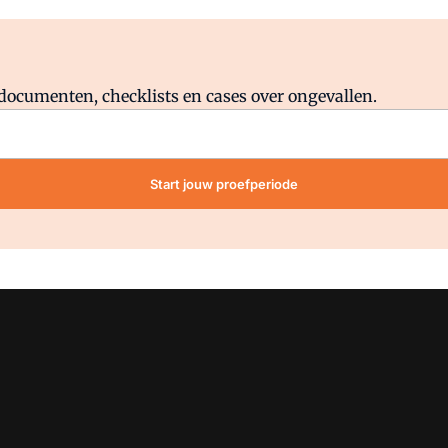
Al abonnee?
Log direct in.
lddocumenten, checklists en cases over ongevallen.
Start jouw proefperiode