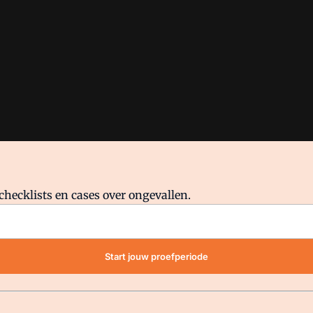
checklists en cases over ongevallen.
waar VMN media voor staat. Op gebruik van deze site zijn de volge
Start jouw proefperiode