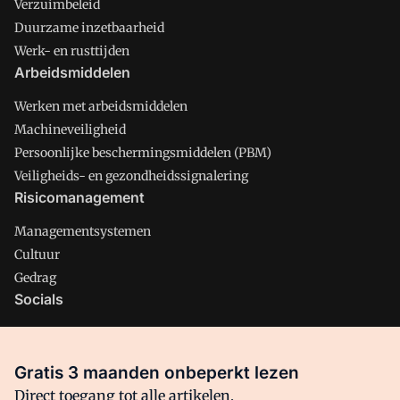
Verzuimbeleid
Duurzame inzetbaarheid
Werk- en rusttijden
Arbeidsmiddelen
Werken met arbeidsmiddelen
Machineveiligheid
Persoonlijke beschermingsmiddelen (PBM)
Veiligheids- en gezondheidssignalering
Risicomanagement
Managementsystemen
Cultuur
Gedrag
Socials
X
LinkedIn
Gratis 3 maanden onbeperkt lezen
Facebook
Direct toegang tot alle artikelen,