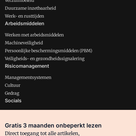
Verzuimbeleid
Duurzame inzetbaarheid
Werk- en rusttijden
Arbeidsmiddelen
Werken met arbeidsmiddelen
Machineveiligheid
Persoonlijke beschermingsmiddelen (PBM)
Veiligheids- en gezondheidssignalering
Risicomanagement
Managementsystemen
Cultuur
Gedrag
Socials
X
LinkedIn
Gratis 3 maanden onbeperkt lezen
Facebook
Direct toegang tot alle artikelen,