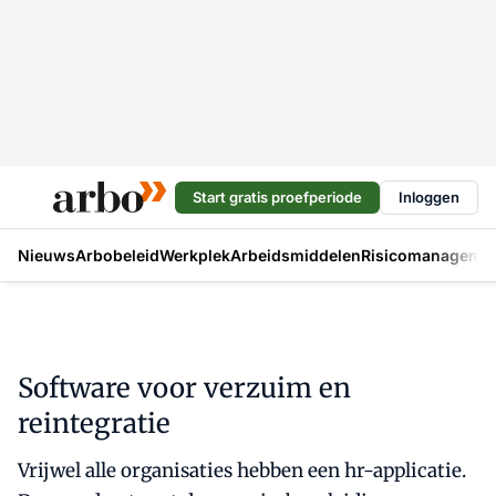
Start gratis proefperiode
Inloggen
Nieuws
Arbobeleid
Werkplek
Arbeidsmiddelen
Risicomanageme
Software voor verzuim en
reintegratie
Vrijwel alle organisaties hebben een hr-applicatie.