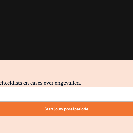
checklists en cases over ongevallen.
waar VMN media voor staat. Op gebruik van deze site zijn de volge
Start jouw proefperiode