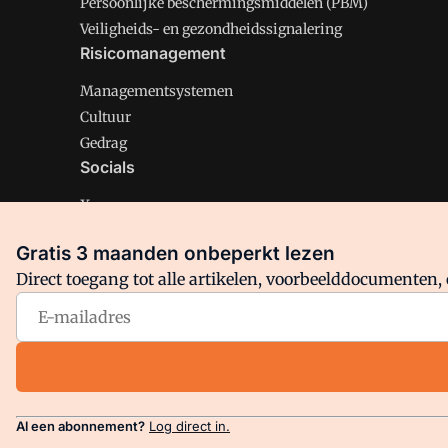
Persoonlijke beschermingsmiddelen (PBM)
Veiligheids- en gezondheidssignalering
Risicomanagement
Managementsystemen
Cultuur
Gedrag
Socials
X
LinkedIn
Gratis 3 maanden onbeperkt lezen
Facebook
Direct toegang tot alle artikelen, voorbeelddocumenten, 
Arbo is onderdeel van VMN media. Lees in
ons manifest
en
Privacy en Cookie beleid
|
Privacy instellingen
Al een abonnement?
Log direct in.