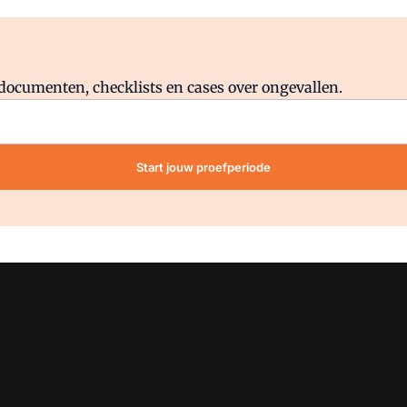
Al abonnee?
Log direct in.
lddocumenten, checklists en cases over ongevallen.
Start jouw proefperiode