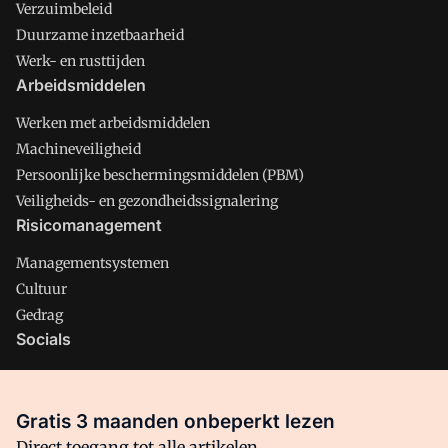
Verzuimbeleid
Duurzame inzetbaarheid
Werk- en rusttijden
Arbeidsmiddelen
Werken met arbeidsmiddelen
Machineveiligheid
Persoonlijke beschermingsmiddelen (PBM)
Veiligheids- en gezondheidssignalering
Risicomanagement
Managementsystemen
Cultuur
Gedrag
Socials
X
LinkedIn
Gratis 3 maanden onbeperkt lezen
Facebook
Direct toegang tot alle artikelen,