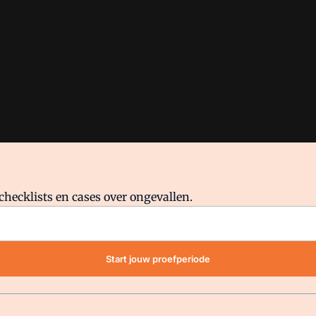
checklists en cases over ongevallen.
waar VMN media voor staat. Op gebruik van deze site zijn de volge
Start jouw proefperiode