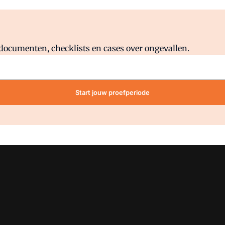
Al abonnee?
Log direct in.
lddocumenten, checklists en cases over ongevallen.
Start jouw proefperiode