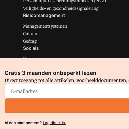
Persoonlijke beschermingsmiddelen (PBM)
Veiligheids- en gezondheidssignalering
Risicomanagement
Managementsystemen
Cultuur
Gedrag
Socials
X
LinkedIn
Gratis 3 maanden onbeperkt lezen
Facebook
Direct toegang tot alle artikelen, voorbeelddocumenten, 
Arbo is onderdeel van VMN media. Lees in
ons manifest
en
Privacy en Cookie beleid
|
Privacy instellingen
Al een abonnement?
Log direct in.