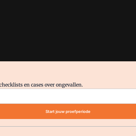
checklists en cases over ongevallen.
waar VMN media voor staat. Op gebruik van deze site zijn de volge
Start jouw proefperiode