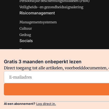
Persoonlijke beschermingsmiddelen (PBM)
Veiligheids- en gezondheidssignalering
Risicomanagement
Managementsystemen
Cultuur
Gedrag
Socials
X
LinkedIn
Gratis 3 maanden onbeperkt lezen
Facebook
Direct toegang tot alle artikelen, voorbeelddocumenten, 
Arbo is onderdeel van VMN media. Lees in
ons manifest
en
Privacy en Cookie beleid
|
Privacy instellingen
Al een abonnement?
Log direct in.