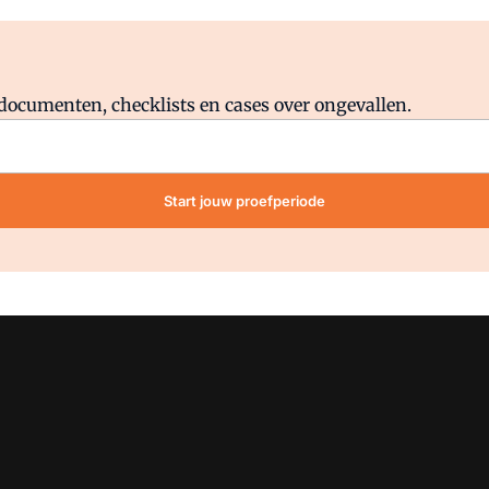
Al abonnee?
Log direct in.
lddocumenten, checklists en cases over ongevallen.
Start jouw proefperiode