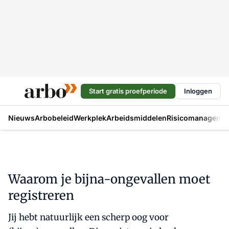
Start gratis proefperiode
Inloggen
Nieuws
Arbobeleid
Werkplek
Arbeidsmiddelen
Risicomanageme
Waarom je bijna-ongevallen moet
registreren
Jij hebt natuurlijk een scherp oog voor