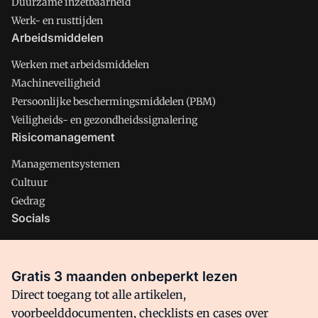
Duurzame inzetbaarheid
Werk- en rusttijden
Arbeidsmiddelen
Werken met arbeidsmiddelen
Machineveiligheid
Persoonlijke beschermingsmiddelen (PBM)
Veiligheids- en gezondheidssignalering
Risicomanagement
Managementsystemen
Cultuur
Gedrag
Socials
X
LinkedIn
Gratis 3 maanden onbeperkt lezen
Facebook
Direct toegang tot alle artikelen,
voorbeelddocumenten, checklists en cases over