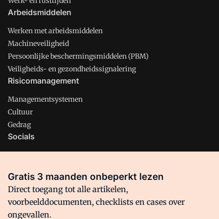
Werk- en rusttijden
Arbeidsmiddelen
Werken met arbeidsmiddelen
Machineveiligheid
Persoonlijke beschermingsmiddelen (PBM)
Veiligheids- en gezondheidssignalering
Risicomanagement
Managementsystemen
Cultuur
Gedrag
Socials
X
LinkedIn
Gratis 3 maanden onbeperkt lezen
Facebook
Direct toegang tot alle artikelen,
voorbeelddocumenten, checklists en cases over
ongevallen.