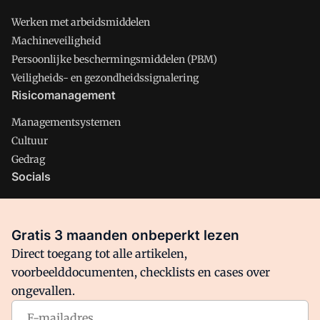
Werken met arbeidsmiddelen
Machineveiligheid
Persoonlijke beschermingsmiddelen (PBM)
Veiligheids- en gezondheidssignalering
Risicomanagement
Managementsystemen
Cultuur
Gedrag
Socials
X
LinkedIn
Gratis 3 maanden onbeperkt lezen
Facebook
Direct toegang tot alle artikelen,
voorbeelddocumenten, checklists en cases over
ongevallen.
Arbo is onderdeel van VMN media. Lees in
ons manifest
waar