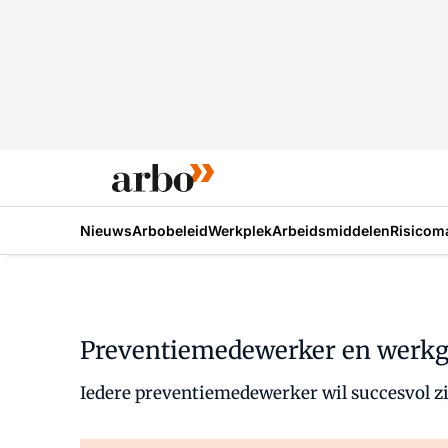
Nieuws
Arbobeleid
Werkplek
Arbeidsmiddelen
Risicom
Preventiemedewerker en werkg
Iedere preventiemedewerker wil succesvol z