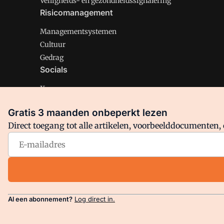
Veiligheids- en gezondheidssignalering
Risicomanagement
Managementsystemen
Cultuur
Gedrag
Socials
X
LinkedIn
Gratis 3 maanden onbeperkt lezen
Facebook
Direct toegang tot alle artikelen, voorbeelddocumenten, 
Arbo is onderdeel van VMN media. Lees in
ons manifest
en
Privacy en Cookie beleid
|
Privacy instellingen
Al een abonnement?
Log direct in.