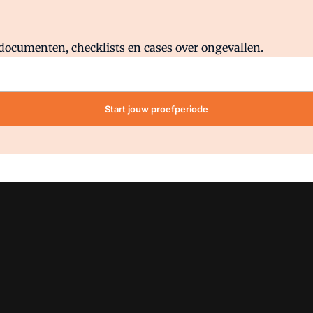
Al abonnee?
Log direct in.
lddocumenten, checklists en cases over ongevallen.
Start jouw proefperiode