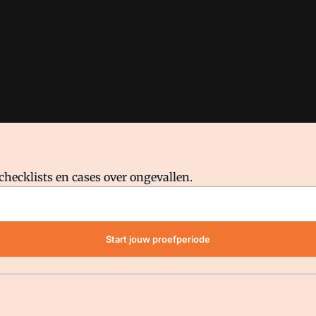
checklists en cases over ongevallen.
waar VMN media voor staat. Op gebruik van deze site zijn de volge
Start jouw proefperiode