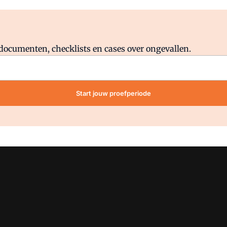
Al abonnee?
Log direct in.
lddocumenten, checklists en cases over ongevallen.
Start jouw proefperiode