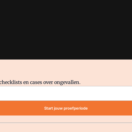
checklists en cases over ongevallen.
waar VMN media voor staat. Op gebruik van deze site zijn de volge
Start jouw proefperiode