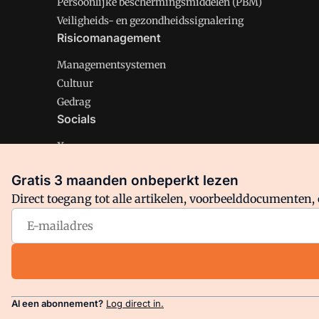
Persoonlijke beschermingsmiddelen (PBM)
Veiligheids- en gezondheidssignalering
Risicomanagement
Managementsystemen
Cultuur
Gedrag
Socials
X
LinkedIn
Gratis 3 maanden onbeperkt lezen
Facebook
Direct toegang tot alle artikelen, voorbeelddocumenten, 
Arbo is onderdeel van VMN media. Lees in
ons manifest
en
Privacy en Cookie beleid
|
Privacy instellingen
Al een abonnement?
Log direct in.