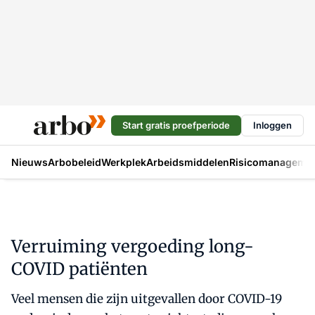
Start gratis proefperiode
Inloggen
Nieuws
Arbobeleid
Werkplek
Arbeidsmiddelen
Risicomanageme
Verruiming vergoeding long-
COVID patiënten
Veel mensen die zijn uitgevallen door COVID-19