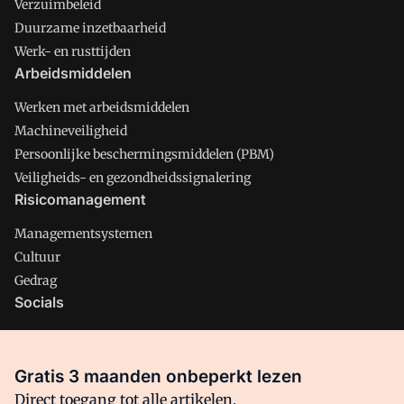
Verzuimbeleid
Duurzame inzetbaarheid
Werk- en rusttijden
Arbeidsmiddelen
Werken met arbeidsmiddelen
Machineveiligheid
Persoonlijke beschermingsmiddelen (PBM)
Veiligheids- en gezondheidssignalering
Risicomanagement
Managementsystemen
Cultuur
Gedrag
Socials
X
LinkedIn
Gratis 3 maanden onbeperkt lezen
Facebook
Direct toegang tot alle artikelen,