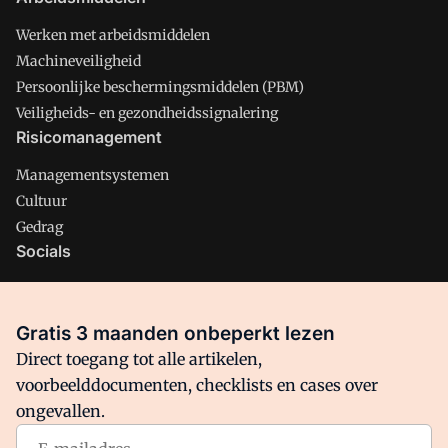
Werken met arbeidsmiddelen
Machineveiligheid
Persoonlijke beschermingsmiddelen (PBM)
Veiligheids- en gezondheidssignalering
Risicomanagement
Managementsystemen
Cultuur
Gedrag
Socials
X
LinkedIn
Gratis 3 maanden onbeperkt lezen
Facebook
Direct toegang tot alle artikelen,
voorbeelddocumenten, checklists en cases over
ongevallen.
Arbo is onderdeel van VMN media. Lees in
ons manifest
waar