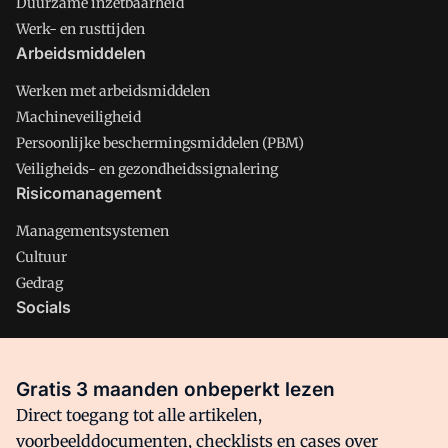
Duurzame inzetbaarheid
Werk- en rusttijden
Arbeidsmiddelen
Werken met arbeidsmiddelen
Machineveiligheid
Persoonlijke beschermingsmiddelen (PBM)
Veiligheids- en gezondheidssignalering
Risicomanagement
Managementsystemen
Cultuur
Gedrag
Socials
X
LinkedIn
Gratis 3 maanden onbeperkt lezen
Facebook
Direct toegang tot alle artikelen,
voorbeelddocumenten, checklists en cases over