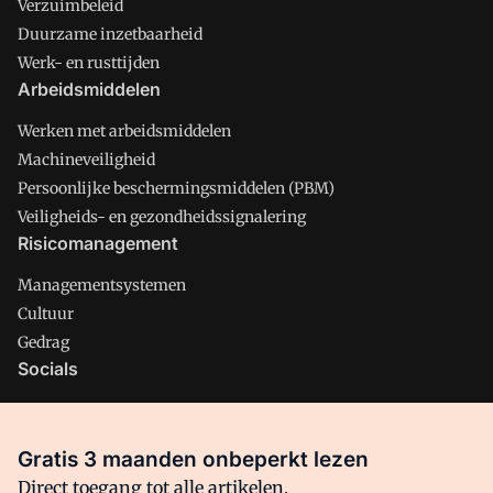
Verzuimbeleid
Duurzame inzetbaarheid
Werk- en rusttijden
Arbeidsmiddelen
Werken met arbeidsmiddelen
Machineveiligheid
Persoonlijke beschermingsmiddelen (PBM)
Veiligheids- en gezondheidssignalering
Risicomanagement
Managementsystemen
Cultuur
Gedrag
Socials
X
LinkedIn
Gratis 3 maanden onbeperkt lezen
Facebook
Direct toegang tot alle artikelen,