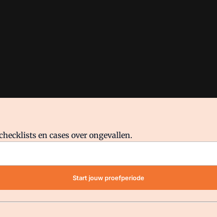
checklists en cases over ongevallen.
waar VMN media voor staat. Op gebruik van deze site zijn de volge
Start jouw proefperiode