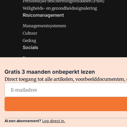
Persoonlijke beschermingsmiddelen (PBM)
Veiligheids- en gezondheidssignalering
Risicomanagement
Managementsystemen
Cultuur
Gedrag
Socials
X
LinkedIn
Gratis 3 maanden onbeperkt lezen
Facebook
Direct toegang tot alle artikelen, voorbeelddocumenten, 
Arbo is onderdeel van VMN media. Lees in
ons manifest
en
Privacy en Cookie beleid
|
Privacy instellingen
Al een abonnement?
Log direct in.