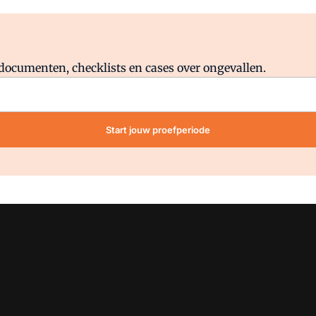
Al abonnee?
Log direct in.
lddocumenten, checklists en cases over ongevallen.
Start jouw proefperiode