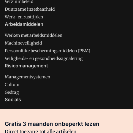
Verzuimbeleid
Duurzame inzetbaarheid
Werk- en rusttijden
Arbeidsmiddelen
Werken met arbeidsmiddelen
Machineveiligheid
Persoonlijke beschermingsmiddelen (PBM)
Veiligheids- en gezondheidssignalering
Risicomanagement
Managementsystemen
Cultuur
Gedrag
Socials
X
LinkedIn
Gratis 3 maanden onbeperkt lezen
Facebook
Direct toegang tot alle artikelen,