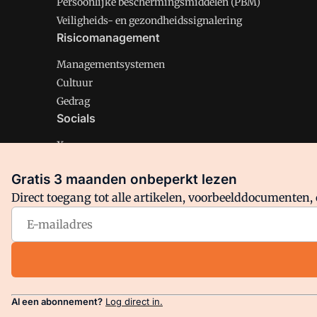
Persoonlijke beschermingsmiddelen (PBM)
Veiligheids- en gezondheidssignalering
Risicomanagement
Managementsystemen
Cultuur
Gedrag
Socials
X
LinkedIn
Gratis 3 maanden onbeperkt lezen
Facebook
Direct toegang tot alle artikelen, voorbeelddocumenten, 
Arbo is onderdeel van VMN media. Lees in
ons manifest
en
Privacy en Cookie beleid
|
Privacy instellingen
Al een abonnement?
Log direct in.