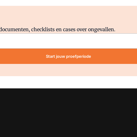
Al abonnee?
Log direct in.
lddocumenten, checklists en cases over ongevallen.
Start jouw proefperiode