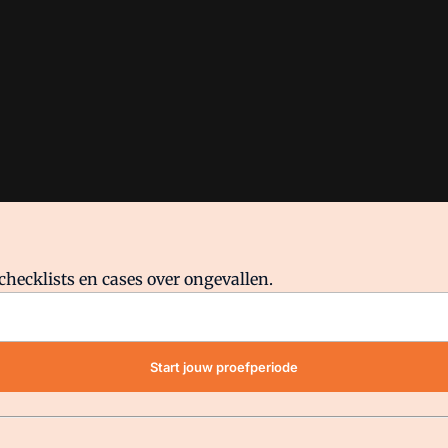
checklists en cases over ongevallen.
waar VMN media voor staat. Op gebruik van deze site zijn de volge
Start jouw proefperiode