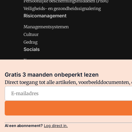
Persoonlijke beschermingsmiddelen (PBM)
Veiligheids- en gezondheidssignalering
Risicomanagement
Managementsystemen
Cultuur
Gedrag
Socials
X
LinkedIn
Gratis 3 maanden onbeperkt lezen
Facebook
Direct toegang tot alle artikelen, voorbeelddocumenten, 
Arbo is onderdeel van VMN media. Lees in
ons manifest
en
Privacy en Cookie beleid
|
Privacy instellingen
Al een abonnement?
Log direct in.