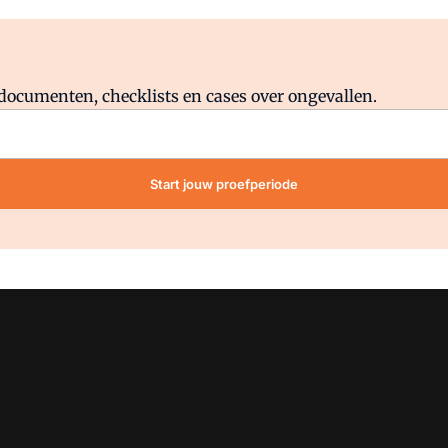
Al abonnee?
Log direct in.
lddocumenten, checklists en cases over ongevallen.
Start jouw proefperiode