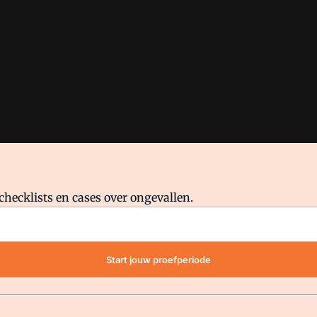
checklists en cases over ongevallen.
waar VMN media voor staat. Op gebruik van deze site zijn de volge
Start jouw proefperiode