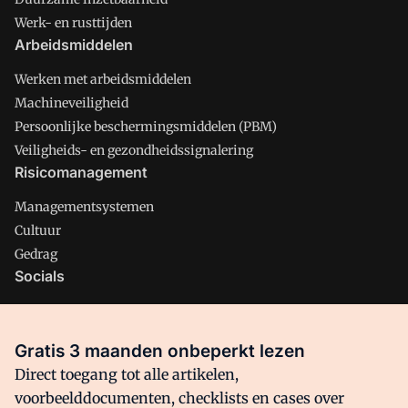
Werk- en rusttijden
Arbeidsmiddelen
Werken met arbeidsmiddelen
Machineveiligheid
Persoonlijke beschermingsmiddelen (PBM)
Veiligheids- en gezondheidssignalering
Risicomanagement
Managementsystemen
Cultuur
Gedrag
Socials
X
LinkedIn
Gratis 3 maanden onbeperkt lezen
Facebook
Direct toegang tot alle artikelen,
voorbeelddocumenten, checklists en cases over