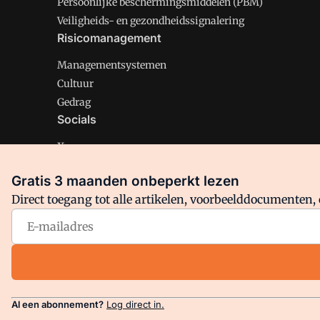
Persoonlijke beschermingsmiddelen (PBM)
Veiligheids- en gezondheidssignalering
Risicomanagement
Managementsystemen
Cultuur
Gedrag
Socials
X
LinkedIn
Gratis 3 maanden onbeperkt lezen
Facebook
Direct toegang tot alle artikelen, voorbeelddocumenten, 
Arbo is onderdeel van VMN media. Lees in
ons manifest
en
Privacy en Cookie beleid
|
Privacy instellingen
Al een abonnement?
Log direct in.