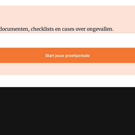
Al abonnee?
Log direct in.
lddocumenten, checklists en cases over ongevallen.
Start jouw proefperiode