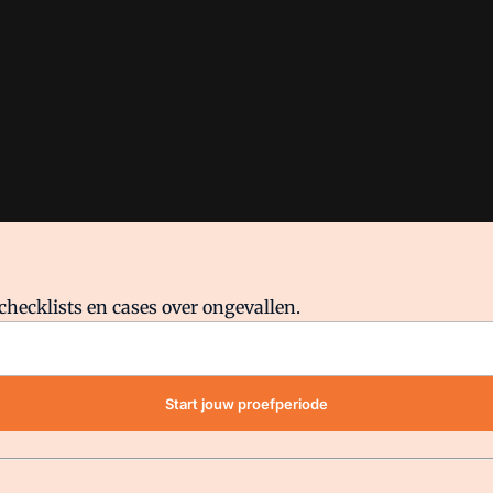
checklists en cases over ongevallen.
waar VMN media voor staat. Op gebruik van deze site zijn de volge
Start jouw proefperiode