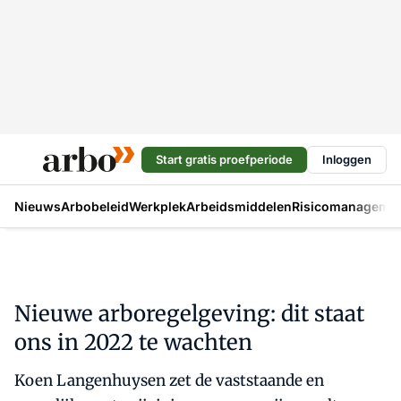
Start gratis proefperiode
Inloggen
Nieuws
Arbobeleid
Werkplek
Arbeidsmiddelen
Risicomanageme
Nieuwe arboregelgeving: dit staat
ons in 2022 te wachten
Koen Langenhuysen zet de vaststaande en