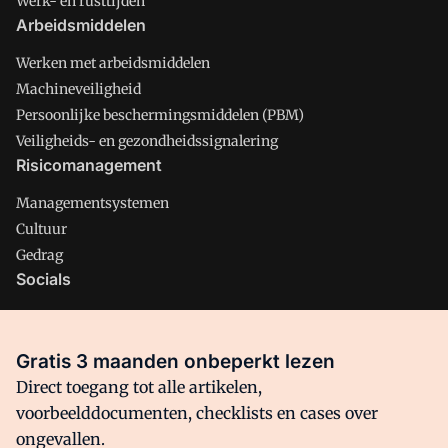
Werk- en rusttijden
Arbeidsmiddelen
Werken met arbeidsmiddelen
Machineveiligheid
Persoonlijke beschermingsmiddelen (PBM)
Veiligheids- en gezondheidssignalering
Risicomanagement
Managementsystemen
Cultuur
Gedrag
Socials
X
LinkedIn
Gratis 3 maanden onbeperkt lezen
Facebook
Direct toegang tot alle artikelen,
voorbeelddocumenten, checklists en cases over
ongevallen.