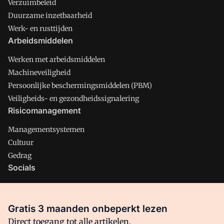
Verzuimbeleid
Duurzame inzetbaarheid
Werk- en rusttijden
Arbeidsmiddelen
Werken met arbeidsmiddelen
Machineveiligheid
Persoonlijke beschermingsmiddelen (PBM)
Veiligheids- en gezondheidssignalering
Risicomanagement
Managementsystemen
Cultuur
Gedrag
Socials
X
LinkedIn
Gratis 3 maanden onbeperkt lezen
Facebook
Direct toegang tot alle artikelen,