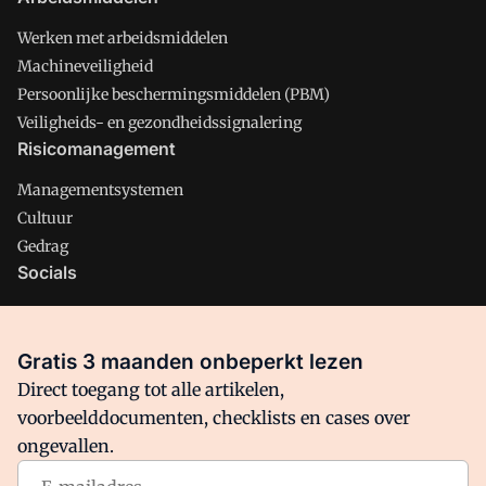
Werken met arbeidsmiddelen
Machineveiligheid
Persoonlijke beschermingsmiddelen (PBM)
Veiligheids- en gezondheidssignalering
Risicomanagement
Managementsystemen
Cultuur
Gedrag
Socials
X
LinkedIn
Gratis 3 maanden onbeperkt lezen
Facebook
Direct toegang tot alle artikelen,
voorbeelddocumenten, checklists en cases over
ongevallen.
Arbo is onderdeel van VMN media. Lees in
ons manifest
waar