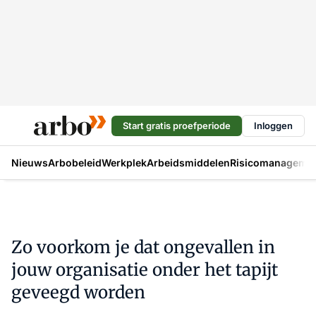
Start gratis proefperiode
Inloggen
Nieuws
Arbobeleid
Werkplek
Arbeidsmiddelen
Risicomanageme
Zo voorkom je dat ongevallen in
jouw organisatie onder het tapijt
geveegd worden