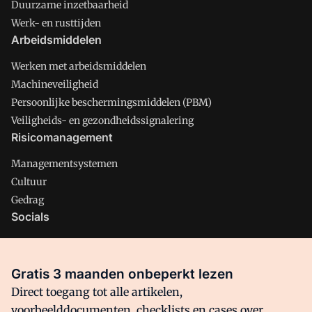
Duurzame inzetbaarheid
Werk- en rusttijden
Arbeidsmiddelen
Werken met arbeidsmiddelen
Machineveiligheid
Persoonlijke beschermingsmiddelen (PBM)
Veiligheids- en gezondheidssignalering
Risicomanagement
Managementsystemen
Cultuur
Gedrag
Socials
X
LinkedIn
Gratis 3 maanden onbeperkt lezen
Facebook
Direct toegang tot alle artikelen,
voorbeelddocumenten, checklists en cases over