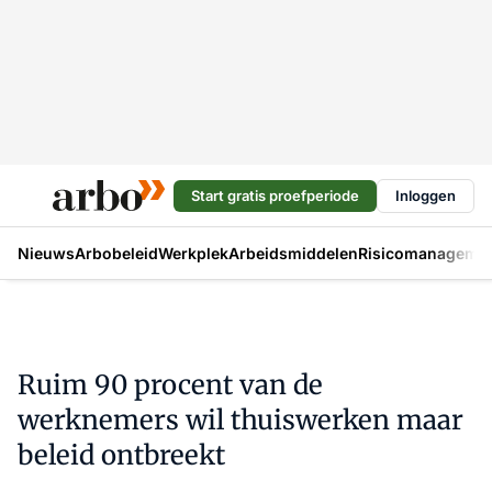
Start gratis proefperiode
Inloggen
Nieuws
Arbobeleid
Werkplek
Arbeidsmiddelen
Risicomanageme
Ruim 90 procent van de
werknemers wil thuiswerken maar
beleid ontbreekt