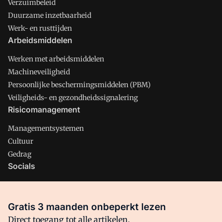
Verzuimbeleid
Duurzame inzetbaarheid
Werk- en rusttijden
Arbeidsmiddelen
Werken met arbeidsmiddelen
Machineveiligheid
Persoonlijke beschermingsmiddelen (PBM)
Veiligheids- en gezondheidssignalering
Risicomanagement
Managementsystemen
Cultuur
Gedrag
Socials
X
LinkedIn
Gratis 3 maanden onbeperkt lezen
Facebook
Direct toegang tot alle artikelen,