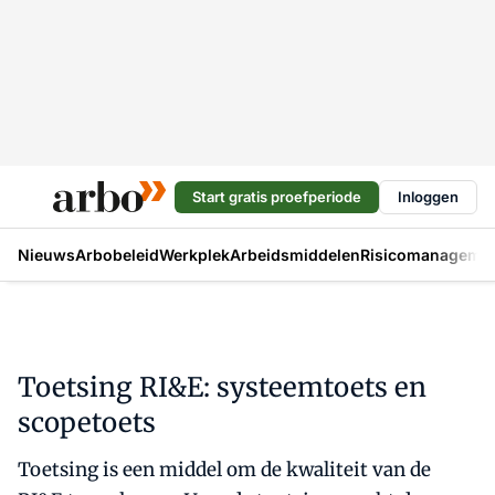
Start gratis proefperiode
Inloggen
Nieuws
Arbobeleid
Werkplek
Arbeidsmiddelen
Risicomanageme
Toetsing RI&E: systeemtoets en
scopetoets
Toetsing is een middel om de kwaliteit van de