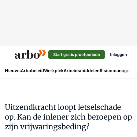
Start gratis proefperiode
Inloggen
Nieuws
Arbobeleid
Werkplek
Arbeidsmiddelen
Risicomanageme
Uitzendkracht loopt letselschade
op. Kan de inlener zich beroepen op
zijn vrijwaringsbeding?