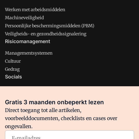
Werken met arbeidsmiddelen
Machineveiligheid
Persoonlijke beschermingsmiddelen (PBM)
Veiligheids- en gezondheidssignalering
Risicomanagement
Managementsystemen
Cultuur
Gedrag
Socials
X
LinkedIn
Gratis 3 maanden onbeperkt lezen
Facebook
Direct toegang tot alle artikelen,
voorbeelddocumenten, checklists en cases over
ongevallen.
Arbo is onderdeel van VMN media. Lees in
ons manifest
waar