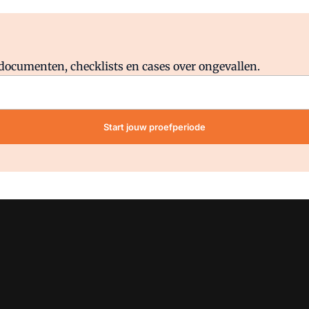
Al abonnee?
Log direct in.
lddocumenten, checklists en cases over ongevallen.
Start jouw proefperiode