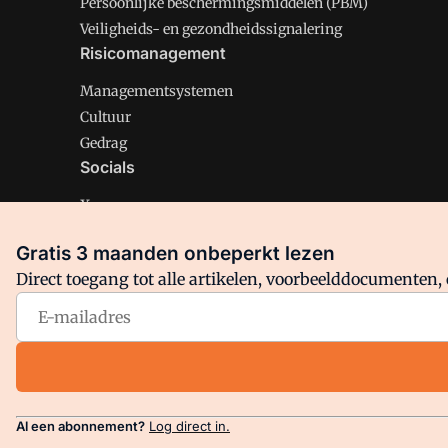
Persoonlijke beschermingsmiddelen (PBM)
Veiligheids- en gezondheidssignalering
Risicomanagement
Managementsystemen
Cultuur
Gedrag
Socials
X
LinkedIn
Gratis 3 maanden onbeperkt lezen
Facebook
Direct toegang tot alle artikelen, voorbeelddocumenten, 
Arbo is onderdeel van VMN media. Lees in
ons manifest
en
Privacy en Cookie beleid
|
Privacy instellingen
Al een abonnement?
Log direct in.