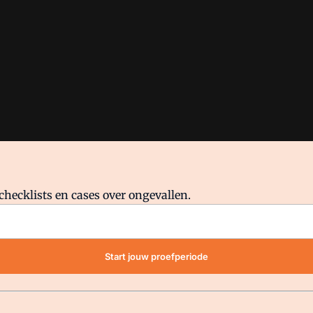
checklists en cases over ongevallen.
waar VMN media voor staat. Op gebruik van deze site zijn de volge
Start jouw proefperiode