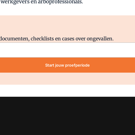
 werkgevers en arboprofessionals.
Al abonnee?
Log direct in.
lddocumenten, checklists en cases over ongevallen.
Start jouw proefperiode