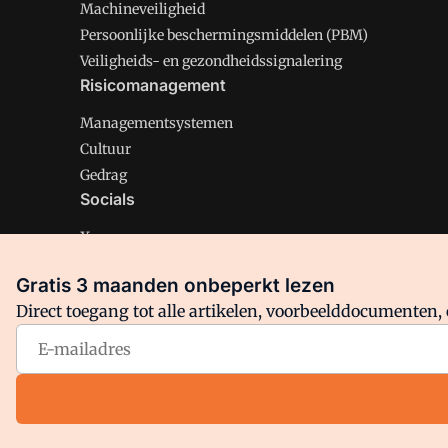
Machineveiligheid
Persoonlijke beschermingsmiddelen (PBM)
Veiligheids- en gezondheidssignalering
Risicomanagement
Managementsystemen
Cultuur
Gedrag
Socials
X
LinkedIn
Gratis 3 maanden onbeperkt lezen
Facebook
Direct toegang tot alle artikelen, voorbeelddocumenten, 
Arbo is onderdeel van VMN media. Lees in
ons manifest
en
Privacy en Cookie beleid
|
Privacy instellingen