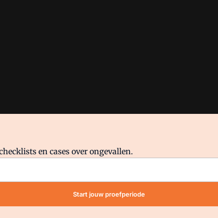
checklists en cases over ongevallen.
waar VMN media voor staat. Op gebruik van deze site zijn de volge
Start jouw proefperiode