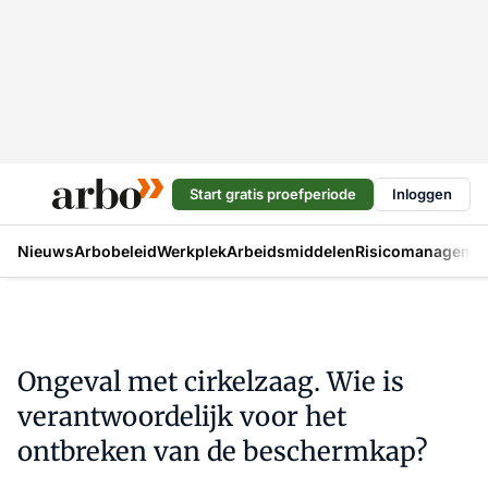
Start gratis proefperiode
Inloggen
Nieuws
Arbobeleid
Werkplek
Arbeidsmiddelen
Risicomanageme
Ongeval met cirkelzaag. Wie is
verantwoordelijk voor het
ontbreken van de beschermkap?