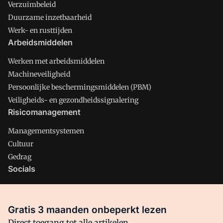
Verzuimbeleid
Duurzame inzetbaarheid
Werk- en rusttijden
Arbeidsmiddelen
Werken met arbeidsmiddelen
Machineveiligheid
Persoonlijke beschermingsmiddelen (PBM)
Veiligheids- en gezondheidssignalering
Risicomanagement
Managementsystemen
Cultuur
Gedrag
Socials
X
LinkedIn
Gratis 3 maanden onbeperkt lezen
Facebook
Direct toegang tot alle artikelen,